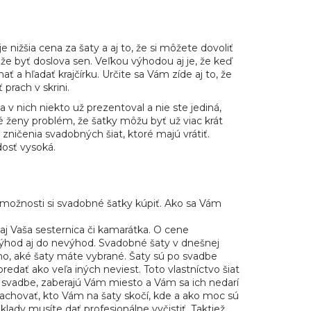
TY MODEL JERI
ižšia cena za šaty a aj to, že si môžete dovoliť
že byť doslova sen. Veľkou výhodou aj je, že keď
 a hľadať krajčírku. Určite sa Vám zíde aj to, že
prach v skrini.
v nich niekto už prezentoval a nie ste jediná,
é ženy problém, že šatky môžu byť už viac krát
ničenia svadobných šiat, ktoré majú vrátiť.
dosť vysoká.
ožnosti si svadobné šatky kúpiť. Ako sa Vám
 aj Vaša sesternica či kamarátka. O cene
 výhod aj do nevýhod. Svadobné šaty v dnešnej
oho, aké šaty máte vybrané. Šaty sú po svadbe
predať ako veľa iných neviest. Toto vlastníctvo šiat
 svadbe, zaberajú Vám miesto a Vám sa ich nedarí
rachovať, kto Vám na šaty skočí, kde a ako moc sú
klady musíte dať profesionálne vyčistiť. Taktiež