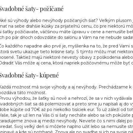
SVADOBNÉ ŠATY MODEL JULEE
SVADOBNÉ ŠA
Svadobné šaty- požičané
Aké sú výhody alebo nevýhody požičaných šiat? Veľkým plusom je n
mať na sebe drahšie kúsky za prijateľnú cenu, čo pre niektorú mô
si šatky požičiavate, väčšinou máte úpravu v cene a nemusíte behať
ich po pár dňoch odovzdáte do salónu a Vám na ne nebude sadať 
Čo každého napadne ako prvé je, myšlienka na to, že pred Vami sa 
ktorá svetu ukazuje tieto krásne šaty. S týmto môžu mať niektor
nosené. Taktiež majú niektoré nevesty obavy z poškodenia alebo z
Odradiť Vás môže aj cena, ktorá napriek požičovnému môže byť 
Svadobné šaty- kúpené
Každá možnosť má svoje výhody a aj nevýhody. Prechádzame k m
pozdáva táto možnosť.
Prvou výhodou, že šatky sú nové a nehrozí, že sa v nich vydávala
svadobných šiat sa dá polemizovať a preto sme ju napísali aj do
dobe kúpite od 70€ až po niekoľko tisíciek eur. To už záleží od t
Vaše, tak je už len na Vás či si šaty necháte alebo sa ich pokúsite 
zaraďujeme znova aj medzi nevýhody. Neviete čo s nimi ďalej po
predať. Svoj veľký deň si môžete naplno užiť lebo sa nemusíte st
špinavé a kde sú potrhané. Znova ale po svadbe si ich na svoje ná