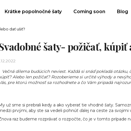
Krátke popolnočné šaty
Coming soon
Blog
lebo dať ušiť?
Čo potrebujete nájsť?
Svadobné šaty- požičať, kúpiť 
HĽADAŤ
1.12.2022
Večná dilema budúcich neviest. Každá si snáď pokladá otázku, čo
kúpiť? Alebo len požičať? Rozoberieme si určité výhody a nevýh
Odporúčame
Vás, pre ktorú možnosť sa rozhodnete a čo Vám pripadá najrozu
My už sme si prebrali kedy a ako vyberať tie vhodné šaty. Samozr
medzi prvými, aby ste sa vedeli pohnúť ďalej na ceste za svojim
Znova raz budeme rozprávať o rozpočte, čo je v tomto prípade na