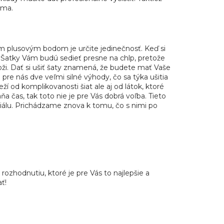
sama.
ším plusovým bodom je určite jedinečnosť. Keď si
. Šatky Vám budú sedieť presne na chlp, pretože
koži. Dať si ušiť šaty znamená, že budete mať Vaše
pre nás dve veľmi silné výhody, čo sa týka ušitia
 od komplikovanosti šiat ale aj od látok, ktoré
áňa čas, tak toto nie je pre Vás dobrá voľba. Tieto
eriálu. Prichádzame znova k tomu, čo s nimi po
zhodnutiu, ktoré je pre Vás to najlepšie a
ť!