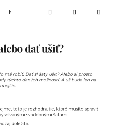
Hľadať
Prihlásenie
Nákupný
Kontakty
Rezervácia termínu
O nás
košík
alebo dať ušiť?
 má robiť. Dať si šaty ušiť? Alebo si prosto
ody týchto daných možností. A už bude len na
mnejšie.
ejme, toto je rozhodnutie, ktoré musíte spraviť
Nasledujúce
i vysnívanými svadobnými šatami.
ozaj dôležité.