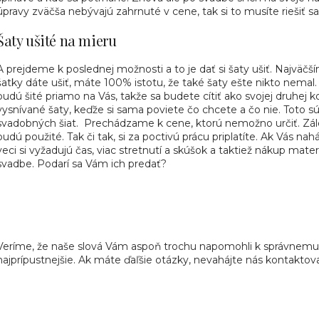
úpravy zväčša nebývajú zahrnuté v cene, tak si to musíte riešiť 
Šaty ušité na mieru
A prejdeme k poslednej možnosti a to je dať si šaty ušiť. Najväč
šatky dáte ušiť, máte 100% istotu, že také šaty ešte nikto nemal
budú šité priamo na Vás, takže sa budete cítiť ako svojej druhej 
vysnívané šaty, keďže si sama poviete čo chcete a čo nie. Toto sú 
svadobných šiat. Prechádzame k cene, ktorú nemožno určiť. Záleží
budú použité. Tak či tak, si za poctivú prácu priplatíte. Ak Vás nah
veci si vyžadujú čas, viac stretnutí a skúšok a taktiež nákup mat
svadbe. Podarí sa Vám ich predať?
Veríme, že naše slová Vám aspoň trochu napomohli k správnemu ro
najprípustnejšie. Ak máte ďaľšie otázky, nevahájte nás kontaktova