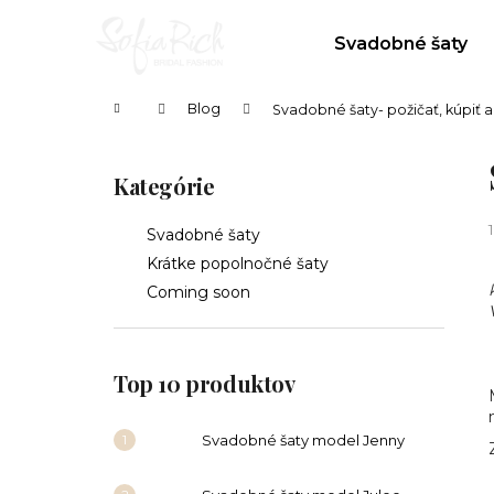
K
Prejsť
na
o
Svadobné šaty
obsah
Späť
Späť
š
do
do
í
Domov
Blog
Svadobné šaty- požičať, kúpiť a
k
obchodu
obchodu
B
o
Kategórie
Preskočiť
č
kategórie
n
Svadobné šaty
ý
Krátke popolnočné šaty
p
Coming soon
a
n
e
Top 10 produktov
l
Svadobné šaty model Jenny