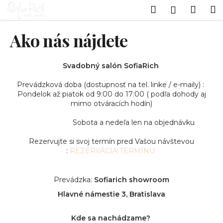
K
Prejsť
Hľadať
Náku
M
Prihlásen
na
o
obsah
Späť
Späť
košík
š
Ako nás nájdete
í
Č
k
o
Svadobný salón SofiaRich
p
Prevádzková doba (dostupnosť na tel. linke / e-maily) :
o
Pondelok až piatok od 9:00 do 17:00 ( podľa dohody aj
t
mimo otváracích hodín)
r
Sobota a nedeľa len na objednávku
e
Rezervujte si svoj termín pred Vašou návštevou
b
:
REZERVÁCIA TERMÍNU
u
j
Prevádzka:
Sofiarich showroom
e
t
Hlavné námestie 3, Bratislava
e
Kde sa nachádzame?
n