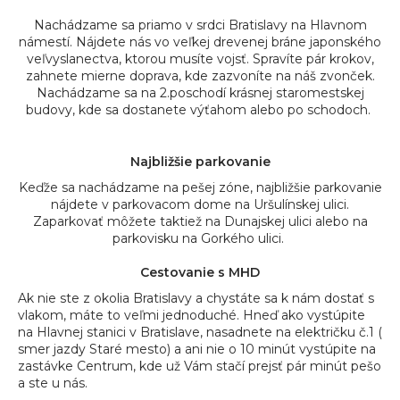
á
Nachádzame sa priamo v srdci Bratislavy na Hlavnom
j
námestí. Nájdete nás vo veľkej drevenej bráne japonského
veľvyslanectva, ktorou musíte vojsť. Spravíte pár krokov,
s
zahnete mierne doprava, kde zazvoníte na náš zvonček.
ť
Nachádzame sa na 2.poschodí krásnej staromestskej
budovy, kde sa dostanete výťahom alebo po schodoch.
?
Najbližšie parkovanie
Keďže sa nachádzame na pešej zóne, najbližšie parkovanie
nájdete v parkovacom dome na Uršulínskej ulici.
HĽADAŤ
Zaparkovať môžete taktiež na Dunajskej ulici alebo na
parkovisku na Gorkého ulici.
Cestovanie s MHD
O
Ak nie ste z okolia Bratislavy a chystáte sa k nám dostať s
d
vlakom, máte to veľmi jednoduché. Hneď ako vystúpite
p
na Hlavnej stanici v Bratislave, nasadnete na električku č.1 (
o
smer jazdy Staré mesto) a ani nie o 10 minút vystúpite na
r
zastávke Centrum, kde už Vám stačí prejsť pár minút pešo
ú
a ste u nás.