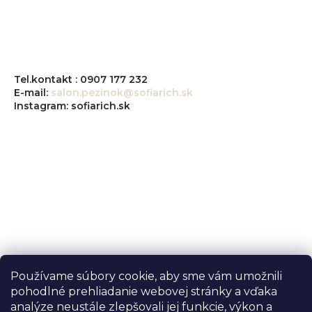
Tel.kontakt : 0907 177 232
E-mail:
salon.pezinok@sofiarich.sk
Instagram: sofiarich.sk
Používame súbory cookie, aby sme vám umožnili
pohodlné prehliadanie webovej stránky a vďaka
analýze neustále zlepšovali jej funkcie, výkon a