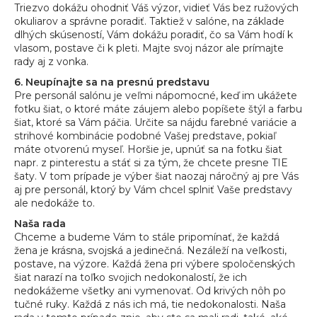
Triezvo dokážu ohodniť Váš výzor, vidieť Vás bez ružových
okuliarov a správne poradiť. Taktiež v salóne, na základe
dlhých skúseností, Vám dokážu poradiť, čo sa Vám hodí k
vlasom, postave či k pleti. Majte svoj názor ale prímajte
rady aj z vonka.
6. Neupínajte sa na presnú predstavu
Pre personál salónu je veľmi nápomocné, keď im ukážete
fotku šiat, o ktoré máte záujem alebo popíšete štýl a farbu
šiat, ktoré sa Vám páčia. Určite sa nájdu farebné variácie a
strihové kombinácie podobné Vašej predstave, pokiaľ
máte otvorenú myseľ. Horšie je, upnúť sa na fotku šiat
napr. z pinterestu a stáť si za tým, že chcete presne TIE
šaty. V tom prípade je výber šiat naozaj náročný aj pre Vás
aj pre personál, ktorý by Vám chcel splniť Vaše predstavy
ale nedokáže to.
Naša rada
Chceme a budeme Vám to stále pripomínať, že každá
žena je krásna, svojská a jedinečná. Nezáleží na veľkosti,
postave, na výzore. Každá žena pri výbere spoločenských
šiat narazí na toľko svojich nedokonalostí, že ich
nedokážeme všetky ani vymenovať. Od krivých nôh po
tučné ruky. Každá z nás ich má, tie nedokonalosti. Naša