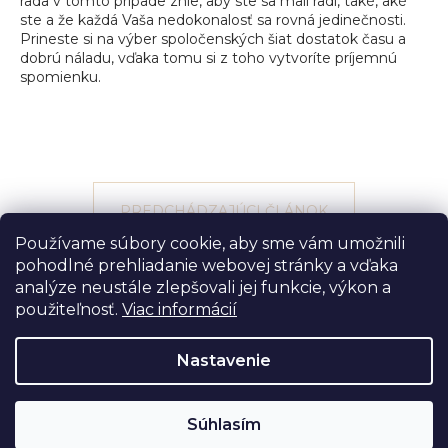
rada v tomto prípade znie, aby ste sa mali radi, také, aké
ste a že každá Vaša nedokonalosť sa rovná jedinečnosti.
Prineste si na výber spoločenských šiat dostatok času a
dobrú náladu, vďaka tomu si z toho vytvoríte príjemnú
spomienku.
PREDCHÁDZAJÚCI ČLÁNOK
Používame súbory cookie, aby sme vám umožnili
pohodlné prehliadanie webovej stránky a vďaka
ĎALŠÍ ČLÁNOK
analýze neustále zlepšovali jej funkcie, výkon a
použiteľnosť.
Viac informácií
Z
Vytvoril Shoptet
á
Nastavenie
Copyright 2026
SofiaRich - fashion
. Všetky práva
p
vyhradené.
ä
Súhlasím
t
h1, h2, h3 { font-family: 'Playfair Display', serif; } body { font-