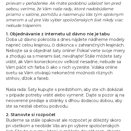
prievan v peňaženke. Ak máte podobnú udalosť len pred
á
sebou, veríme, že Vám naše rady, ktoré nadobúdame
j
priamo v salóne, pomôžu a nasmerujú Vás tým správnym
smerom a už pre Vás výber spoločenských šiat nikdy viac
s
nebude trápením.
ť
1. Objednávanie z internetu už dávno nie je tabu
?
Doba už dávno pokročila a dnes nájdete nádherne modely
naprieč celou krajinou, či dokonca v zahraničných krajinách.
Nebojte sa si objednať šaty online! Pokiaľ viete svoje miery
a zhodujú sa s mierami šiat, neváhajte! Stále môžete šaty
vrátiť, ak Vám konieckoncov veľkosť nesadne, nebude sa
Vám páčiť ich farba či ako v nich vyzeráte. Vďaka online
HĽADAŤ
svetu sa Vám otvárajú nekonečné možnosti rôznych
strihov, dĺžok a farieb.
Naša rada: Šaty kupujte s predstihom, aby ste ich dokázali
O
v prípade potreby vrátiť alebo vymeniť. Dajte si pozor aj na
d
neoverené predaje a stránky s dlhou dodacou dobou, aby
p
ste sa nestali obeťou podvodu.
o
2. Stanovte si rozpočet
r
Budeme sa stále opakovať ale rozpočet je dôležitý skoro
ú
pri všetkom a neobíde Vás ani pri výbere spoločenských