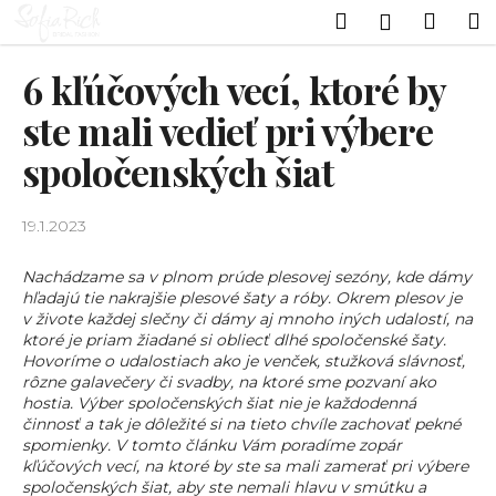
K
Prejsť
Hľadať
Náku
M
Prihlásen
na
o
obsah
Späť
Späť
košík
š
6 kľúčových vecí, ktoré by
í
Č
ste mali vedieť pri výbere
k
o
spoločenských šiat
p
o
19.1.2023
t
r
Nachádzame sa v plnom prúde plesovej sezóny, kde dámy
e
hľadajú tie nakrajšie plesové šaty a róby. Okrem plesov je
b
v živote každej slečny či dámy aj mnoho iných udalostí, na
ktoré je priam žiadané si obliecť dlhé spoločenské šaty.
u
Hovoríme o udalostiach ako je venček, stužková slávnosť,
j
rôzne galavečery či svadby, na ktoré sme pozvaní ako
e
hostia. Výber spoločenských šiat nie je každodenná
činnosť a tak je dôležité si na tieto chvíle zachovať pekné
t
spomienky. V tomto článku Vám poradíme zopár
e
kľúčových vecí, na ktoré by ste sa mali zamerať pri výbere
spoločenských šiat, aby ste nemali hlavu v smútku a
n