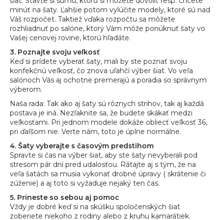
č
šiat. Stavte si sumu, ktorú si môžete dovoliť resp. chcete
minúť na šaty. Ľahšie potom vylúčite modely, ktoré sú nad
a
Váš rozpočet. Taktiež vďaka rozpočtu sa môžete
m
rozhliadnuť po salóne, ktorý Vám môže ponúknuť šaty vo
e
Vašej cenovej rovine, ktorú hľadáte.
3. Poznajte svoju veľkosť
Keď si prídete vyberať šaty, mali by ste poznať svoju
SVADOBNÉ
konfekčnú veľkosť, čo znova uľahčí výber šiat. Vo veľa
ŠATY
MODEL
salónoch Vás aj ochotne premerajú a poradia so správnym
JERI
výberom.
Naša rada: Tak ako aj šaty sú rôznych strihov, tak aj každá
postava je iná. Nezľaknite sa, že budete skákať medzi
veľkosťami. Pri jednom modele dokáže obliecť veľkosť 36,
pri ďaľšom nie. Verte nám, toto je úplne normálne.
4. Šaty vyberajte s časovým predstihom
Spravte si čas na výber šiat, aby ste šaty nevyberali pod
stresom pár dní pred udalosťou. Rátajte aj s tým, že na
veľa šatách sa musia vykonať drobné úpravy ( skrátenie či
zúženie) a aj toto si vyžaduje nejaký ten čas.
5. Prineste so sebou aj pomoc
Vždy je dobré keď si na skúšku spoločenských šiat
zoberiete niekoho z rodiny alebo z kruhu kamarátiek.