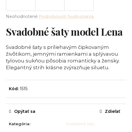
á
j
Priemerné
Neohodnotené
Podrobnosti hodnotenia
s
hodnotenie
Svadobné šaty model Lena
produktu
ť
je
?
0,0
z
Svadobné šaty s priliehavým čipkovaným
5
živôtikom, jemnými ramienkami a splývavou
hviezdičiek.
tylovou sukňou pôsobia romanticky a žensky.
Elegantný strih krásne zvýrazňuje siluetu.
HĽADAŤ
Kód:
1515
O
d
p
Opýtať sa
Zdieľať
o
r
Kategória
:
Svadobné šaty
ú