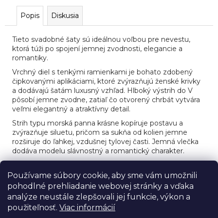
č
a
Popis
Diskusia
m
e
Tieto svadobné šaty sú ideálnou voľbou pre nevestu,
ktorá túži po spojení jemnej zvodnosti, elegancie a
romantiky.
SVADOBNÉ
ŠATY
Vrchný diel s tenkými ramienkami je bohato zdobený
MODEL
čipkovanými aplikáciami, ktoré zvýrazňujú ženské krivky
JENTRI
a dodávajú šatám luxusný vzhľad. Hlboký výstrih do V
pôsobí jemne zvodne, zatiaľ čo otvorený chrbát vytvára
veľmi elegantný a atraktívny detail.
Strih typu morská panna krásne kopíruje postavu a
zvýrazňuje siluetu, pričom sa sukňa od kolien jemne
rozširuje do ľahkej, vzdušnej tylovej časti. Jemná vlečka
dodáva modelu slávnostný a romantický charakter.
Tento model je dokonalou kombináciou ženskosti,
elegancie a moderného romantizmu – ideálny pre
Používame súbory cookie, aby sme vám umožnili
nevestu, ktorá chce pôsobiť prirodzene krásne,
pohodlné prehliadanie webovej stránky a vďaka
sofistikovane a nezabudnuteľne.
analýze neustále zlepšovali jej funkcie, výkon a
použiteľnosť.
Viac informácií
Z