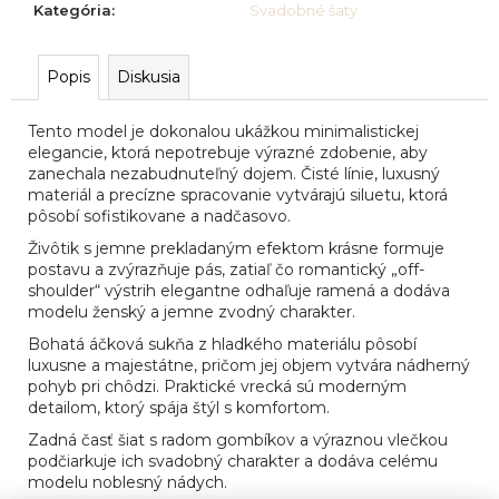
č
Kategória
:
Svadobné šaty
a
m
e
Popis
Diskusia
Tento model je dokonalou ukážkou minimalistickej
SVADOBNÉ
elegancie, ktorá nepotrebuje výrazné zdobenie, aby
ŠATY
zanechala nezabudnuteľný dojem. Čisté línie, luxusný
MODEL
materiál a precízne spracovanie vytvárajú siluetu, ktorá
SINTRA
pôsobí sofistikovane a nadčasovo.
Živôtik s jemne prekladaným efektom krásne formuje
postavu a zvýrazňuje pás, zatiaľ čo romantický „off-
shoulder“ výstrih elegantne odhaľuje ramená a dodáva
modelu ženský a jemne zvodný charakter.
Bohatá áčková sukňa z hladkého materiálu pôsobí
luxusne a majestátne, pričom jej objem vytvára nádherný
pohyb pri chôdzi. Praktické vrecká sú moderným
detailom, ktorý spája štýl s komfortom.
Zadná časť šiat s radom gombíkov a výraznou vlečkou
podčiarkuje ich svadobný charakter a dodáva celému
modelu noblesný nádych.