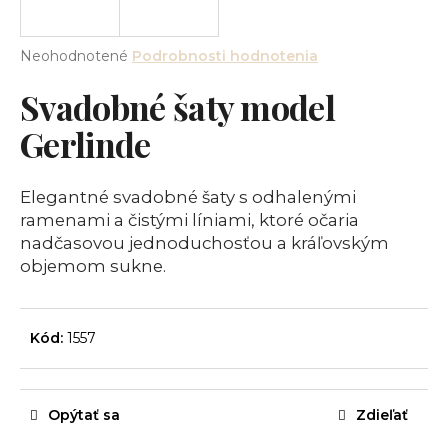
á
j
Priemerné
Neohodnotené
Podrobnosti hodnotenia
s
hodnotenie
Svadobné šaty model
produktu
ť
je
?
Gerlinde
0,0
z
5
hviezdičiek.
Elegantné svadobné šaty s odhalenými
ramenami a čistými líniami, ktoré očaria
HĽADAŤ
nadčasovou jednoduchosťou a kráľovským
objemom sukne.
O
d
Kód:
1557
p
o
r
Opýtať sa
Zdieľať
ú