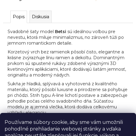
č
a
m
Popis
Diskusia
e
Svadobné šaty model
Betsi
sú ideálnou voľbou pre
nevestu, ktorá miluje minimalizmus, no zároveň túži po
SVADOBNÉ
jemnom romantickom detaile.
ŠATY
MODEL
Korzetový vrch bez ramienok pôsobí čisto, elegantne a
JULEE
krásne zvýrazňuje líniu ramien a dekoltu. Dominantným
prvkom sú spustené rukávy zdobené výraznými 3D
kvetinovými aplikáciami, ktoré dodávajú šatám jemnosť,
originalitu a moderný nádych.
Sukňa je hladká, splývavá a vyhotovená z kvalitného
materiálu, ktorý pôsobí luxusne a prirodzene sa pohybuje
pri chôdzi. Strih typu A-line lichotí postave a zabezpečuje
pohodlie počas celého svadobného dňa. Súčasťou
modelu je aj jemná vlečka, ktorá dodáva celkovému
vzhľadu eleganciu.
Model
Betsi
je kombináciou jednoduchosti, ženskosti a
Používame súbory cookie, aby sme vám umožnili
moderného romantizmu – ideálny pre nevestu, ktorá
pohodlné prehliadanie webovej stránky a vďaka
chce pôsobiť prirodzene, sofistikovane a nadčasovo.
analýze neustále zlepšovali jej funkcie, výkon a