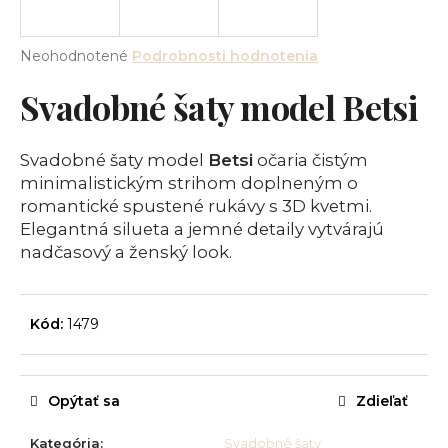
á
j
Priemerné
Neohodnotené
Podrobnosti hodnotenia
s
hodnotenie
Svadobné šaty model Betsi
produktu
ť
je
?
0,0
z
Svadobné šaty model
Betsi
očaria čistým
5
minimalistickým strihom doplneným o
hviezdičiek.
romantické spustené rukávy s 3D kvetmi.
Elegantná silueta a jemné detaily vytvárajú
HĽADAŤ
nadčasový a ženský look.
O
Kód:
1479
d
p
o
Opýtať sa
Zdieľať
r
ú
Kategória
:
Svadobné šaty